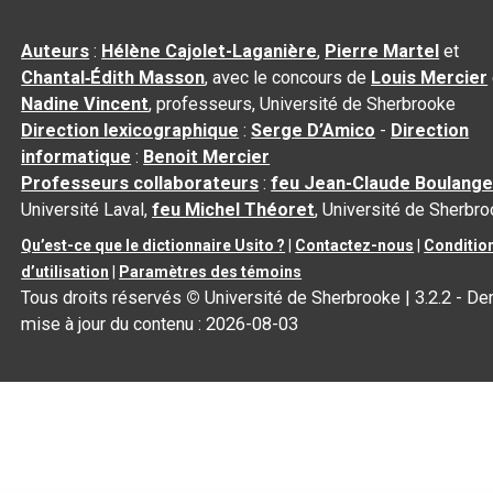
Auteurs
:
Hélène Cajolet-Laganière
,
Pierre Martel
et
Chantal‑Édith Masson
, avec le concours de
Louis Mercier
Nadine Vincent
, professeurs, Université de Sherbrooke
Direction lexicographique
:
Serge D’Amico
-
Direction
informatique
:
Benoit Mercier
Professeurs collaborateurs
:
feu Jean-Claude Boulange
Université Laval,
feu Michel Théoret
, Université de Sherbr
Qu’est-ce que le dictionnaire Usito ?
|
Contactez-nous
|
Conditio
d’utilisation
|
Paramètres des témoins
Tous droits réservés
©
Université de Sherbrooke |
3.2.2
- Der
mise à jour du contenu :
2026-08-03