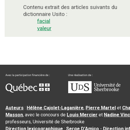
Contenu extrait des articles suivants du
dictionnaire Usito :
facial
valeur
Auteurs
:
Hélène Cajolet-Laganière
,
Pierre Martel
et
Cha
Masson
, avec le concours de
Louis Mercier
et
Nadine Vin
professeurs, Université de Sherbrooke
Direction lexicographique
:
Serge D’Amico
-
Direction i