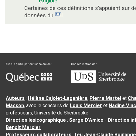
exigible
Certaines de ces définitions s’appuient sur d
données du
.
Auteurs
:
Hélène Cajolet-Laganière
,
Pierre Martel
et
Cha
Masson
, avec le concours de
Louis Mercier
et
Nadine Vin
professeurs, Université de Sherbrooke
Direction lexicographique
:
Serge D’Amico
-
Direction i
Benoit Mercier
Professeurs collaborateurs
:
feu Jean-Claude Boulange