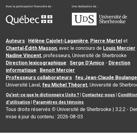
Auteurs
:
Hélène Cajolet-Laganière
,
Pierre Martel
et
Chantal‑Édith Masson
, avec le concours de
Louis Mercier
Nadine Vincent
, professeurs, Université de Sherbrooke
Direction lexicographique
:
Serge D’Amico
-
Direction
informatique
:
Benoit Mercier
Professeurs collaborateurs
:
feu Jean-Claude Boulange
Université Laval,
feu Michel Théoret
, Université de Sherbr
Qu’est-ce que le dictionnaire Usito ?
|
Contactez-nous
|
Conditio
d’utilisation
|
Paramètres des témoins
Tous droits réservés
©
Université de Sherbrooke |
3.2.2
- Der
mise à jour du contenu :
2026-08-03