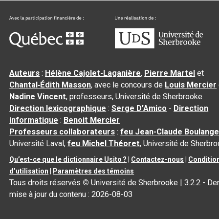
Auteurs
:
Hélène Cajolet-Laganière
,
Pierre Martel
et
Chantal‑Édith Masson
, avec le concours de
Louis Mercier
Nadine Vincent
, professeurs, Université de Sherbrooke
Direction lexicographique
:
Serge D’Amico
-
Direction
informatique
:
Benoit Mercier
Professeurs collaborateurs
:
feu Jean-Claude Boulange
Université Laval,
feu Michel Théoret
, Université de Sherbr
Qu’est-ce que le dictionnaire Usito ?
|
Contactez-nous
|
Conditio
d’utilisation
|
Paramètres des témoins
Tous droits réservés
©
Université de Sherbrooke |
3.2.2
- Der
mise à jour du contenu :
2026-08-03