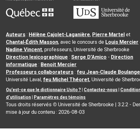
Auteurs
:
Hélène Cajolet-Laganière
,
Pierre Martel
et
Chantal‑Édith Masson
, avec le concours de
Louis Mercier
Nadine Vincent
, professeurs, Université de Sherbrooke
Direction lexicographique
:
Serge D’Amico
-
Direction
informatique
:
Benoit Mercier
Professeurs collaborateurs
:
feu Jean-Claude Boulange
Université Laval,
feu Michel Théoret
, Université de Sherbr
Qu’est-ce que le dictionnaire Usito ?
|
Contactez-nous
|
Conditio
d’utilisation
|
Paramètres des témoins
Tous droits réservés
©
Université de Sherbrooke |
3.2.2
- Der
mise à jour du contenu :
2026-08-03