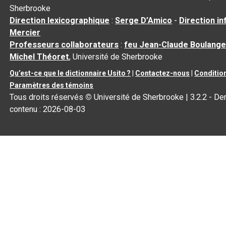
Sherbrooke
Direction lexicographique
:
Serge D’Amico
-
Direction i
Mercier
Professeurs collaborateurs
:
feu Jean-Claude Boulange
Michel Théoret
, Université de Sherbrooke
Qu’est-ce que le dictionnaire Usito ?
|
Contactez-nous
|
Condition
Paramètres des témoins
Tous droits réservés
©
Université de Sherbrooke |
3.2.2
- Der
contenu :
2026-08-03