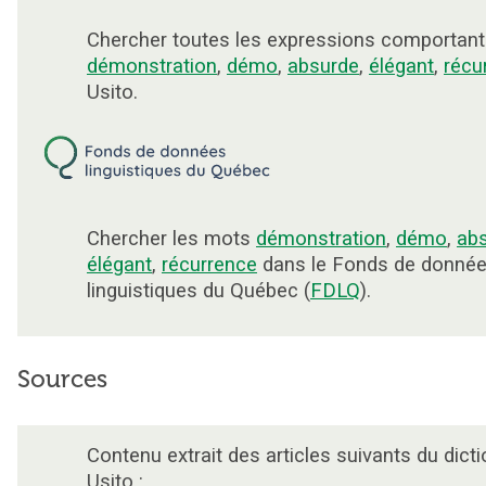
Chercher toutes les expressions comportant
démonstration
,
démo
,
absurde
,
élégant
,
récu
Usito.
Chercher les mots
démonstration
,
démo
,
ab
élégant
,
récurrence
dans le Fonds de donné
linguistiques du Québec (
FDLQ
).
Sources
Contenu extrait des articles suivants du dicti
Usito :