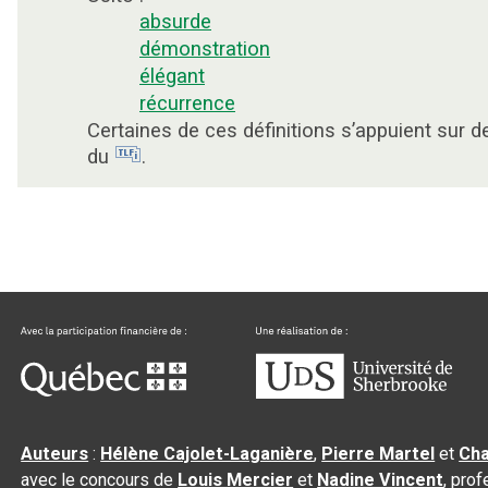
absurde
démonstration
élégant
récurrence
Certaines de ces définitions s’appuient sur 
du
.
Auteurs
:
Hélène Cajolet-Laganière
,
Pierre Martel
et
Cha
avec le concours de
Louis Mercier
et
Nadine Vincent
, pro