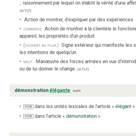
;
raisonnement par lequel on établit la vérité d’une affi
(
in
TLF
)
Action de montrer, d’expliquer par des expériences.
commerce
Action de montrer à la clientèle le fonctio
appareil, les propriétés d’un produit.
(souvent au plur.)
Signe extérieur qui manifeste les 
les intentions de quelqu’un.
milit.
Manœuvre des forces armées en vue d’intimid
ou de lui donner le change.
(
in
TLF
)
démonstration
élégante
nom
dans les unités lexicales de l’article «
élégant
»
VOIR
dans l’article «
démonstration
»
VOIR