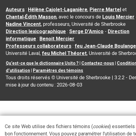
Auteurs
:
Hélène Cajolet-Laganière
,
Pierre Martel
et
Chantal‑Édith Masson
, avec le concours de
Louis Mercier
Nadine Vincent
, professeurs, Université de Sherbrooke
Direction lexicographique
:
Serge D’Amico
-
Direction
informatique
:
Benoit Mercier
Professeurs collaborateurs
:
feu Jean-Claude Boulange
Université Laval,
feu Michel Théoret
, Université de Sherbr
Qu’est-ce que le dictionnaire Usito ?
|
Contactez-nous
|
Conditio
d’utilisation
|
Paramètres des témoins
Tous droits réservés
©
Université de Sherbrooke |
3.2.2
- Der
mise à jour du contenu :
2026-08-03
Ce site Web utilise des fichiers témoins (
cookies
) essentiels
bon fonctionnement. Vous pouvez paramétrer l'utilisation de 