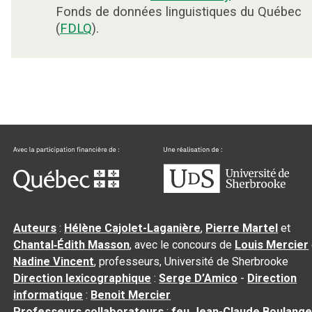
Fonds de données linguistiques du Québec
(
FDLQ
).
Auteurs
:
Hélène Cajolet-Laganière
,
Pierre Martel
et
Chantal‑Édith Masson
, avec le concours de
Louis Mercier
Nadine Vincent
, professeurs, Université de Sherbrooke
Direction lexicographique
:
Serge D’Amico
-
Direction
informatique
:
Benoit Mercier
Professeurs collaborateurs
:
feu Jean-Claude Boulange