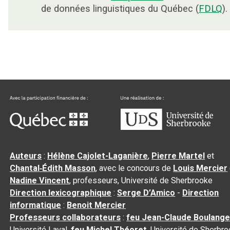
de données linguistiques du Québec (
FDLQ
).
Auteurs
:
Hélène Cajolet-Laganière
,
Pierre Martel
et
Chantal‑Édith Masson
, avec le concours de
Louis Mercier
Nadine Vincent
, professeurs, Université de Sherbrooke
Direction lexicographique
:
Serge D’Amico
-
Direction
informatique
:
Benoit Mercier
Professeurs collaborateurs
:
feu Jean-Claude Boulange
Université Laval,
feu Michel Théoret
, Université de Sherbr