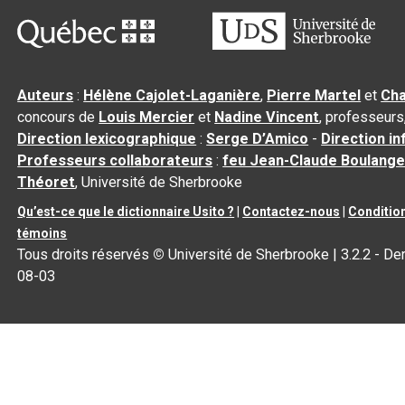
Auteurs
:
Hélène Cajolet-Laganière
,
Pierre Martel
et
Cha
concours de
Louis Mercier
et
Nadine Vincent
, professeurs
Direction lexicographique
:
Serge D’Amico
-
Direction i
Professeurs collaborateurs
:
feu Jean-Claude Boulange
Théoret
, Université de Sherbrooke
Qu’est-ce que le dictionnaire Usito ?
|
Contactez-nous
|
Condition
témoins
Tous droits réservés
©
Université de Sherbrooke |
3.2.2
- Der
08-03