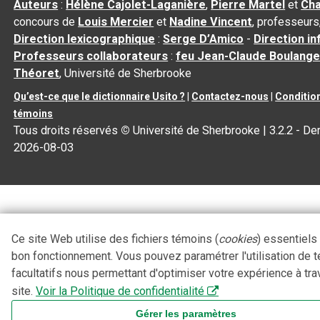
Auteurs
:
Hélène Cajolet-Laganière
,
Pierre Martel
et
Cha
concours de
Louis Mercier
et
Nadine Vincent
, professeurs
Direction lexicographique
:
Serge D’Amico
-
Direction i
Professeurs collaborateurs
:
feu Jean-Claude Boulange
Théoret
, Université de Sherbrooke
Qu’est-ce que le dictionnaire Usito ?
|
Contactez-nous
|
Condition
témoins
Tous droits réservés
©
Université de Sherbrooke |
3.2.2
- Der
2026-08-03
Ce site Web utilise des fichiers témoins (
cookies
) essentiels
bon fonctionnement. Vous pouvez paramétrer l'utilisation de 
facultatifs nous permettant d'optimiser votre expérience à tra
site.
Voir la Politique de confidentialité
Gérer les paramètres