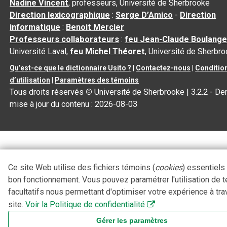
Nadine Vincent
, professeurs, Université de Sherbrooke
Direction lexicographique
:
Serge D’Amico
-
Direction
informatique
:
Benoit Mercier
Professeurs collaborateurs
:
feu Jean-Claude Boulange
Université Laval,
feu Michel Théoret
, Université de Sherbr
Qu’est-ce que le dictionnaire Usito ?
|
Contactez-nous
|
Conditio
d’utilisation
|
Paramètres des témoins
Tous droits réservés
©
Université de Sherbrooke |
3.2.2
- Der
mise à jour du contenu :
2026-08-03
Ce site Web utilise des fichiers témoins (
cookies
) essentiels
bon fonctionnement. Vous pouvez paramétrer l'utilisation de 
facultatifs nous permettant d'optimiser votre expérience à tra
site.
Voir la Politique de confidentialité
Gérer les paramètres