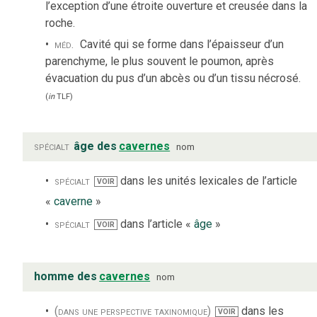
l’exception d’une étroite ouverture et creusée dans la
roche.
méd.
Cavité qui se forme dans l’épaisseur d’un
parenchyme, le plus souvent le poumon, après
évacuation du pus d’un abcès ou d’un tissu nécrosé.
(
in
TLF
)
spécialt
âge des
cavernes
nom
spécialt
dans les unités lexicales de l’article
VOIR
«
caverne
»
spécialt
dans l’article «
âge
»
VOIR
homme des
cavernes
nom
(dans une perspective taxinomique)
dans les
VOIR