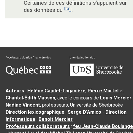
Certaines de ces définitions s’appuient sur
des données du
.
Auteurs
:
Hélène Cajolet-Laganière
,
Pierre Martel
et
Chantal‑Édith Masson
, avec le concours de
Louis Mercier
Nadine Vincent
, professeurs, Université de Sherbrooke
Direction lexicographique
:
Serge D’Amico
-
Direction
informatique
:
Benoit Mercier
Professeurs collaborateurs
:
feu Jean-Claude Boulange