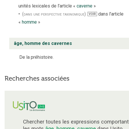
unités lexicales de l’article «
caverne
»
(dans une perspective taxinomique)
dans l’article
VOIR
«
homme
»
âge, homme des cavernes
De la préhistoire.
Recherches associées
Chercher toutes les expressions comportant
les mots
âge
,
homme
,
caverne
dans Usito.