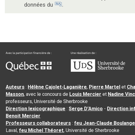
données du
.
Auteurs
:
Hélène Cajolet-Laganière
,
Pierre Martel
et
Cha
Masson
, avec le concours de
Louis Mercier
et
Nadine Vin
professeurs, Université de Sherbrooke
Direction lexicographique
:
Serge D’Amico
-
Direction i
Benoit Mercier
Professeurs collaborateurs
:
feu Jean-Claude Boulange
Laval,
feu Michel Théoret
, Université de Sherbrooke