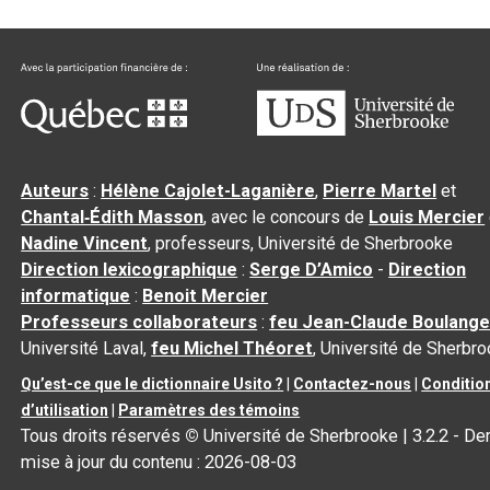
Auteurs
:
Hélène Cajolet-Laganière
,
Pierre Martel
et
Chantal‑Édith Masson
, avec le concours de
Louis Mercier
Nadine Vincent
, professeurs, Université de Sherbrooke
Direction lexicographique
:
Serge D’Amico
-
Direction
informatique
:
Benoit Mercier
Professeurs collaborateurs
:
feu Jean-Claude Boulange
Université Laval,
feu Michel Théoret
, Université de Sherbr
Qu’est-ce que le dictionnaire Usito ?
|
Contactez-nous
|
Conditio
d’utilisation
|
Paramètres des témoins
Tous droits réservés
©
Université de Sherbrooke |
3.2.2
- Der
mise à jour du contenu :
2026-08-03