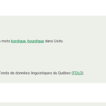
es mots
bordigue
,
bourdigue
dans Usito.
Fonds de données linguistiques du Québec (
FDLQ
).