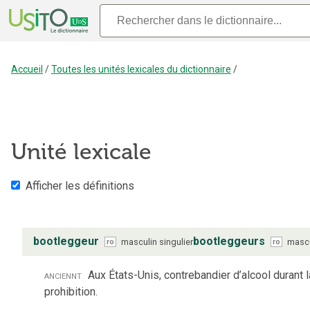
Accueil
/
Toutes les unités lexicales du dictionnaire
/
Unité lexicale
Afficher les définitions
bootleggeur
bootleggeurs
masculin
singulier
mascu
ro
ro
anciennt
Aux États-Unis, contrebandier d’alcool durant l
prohibition.