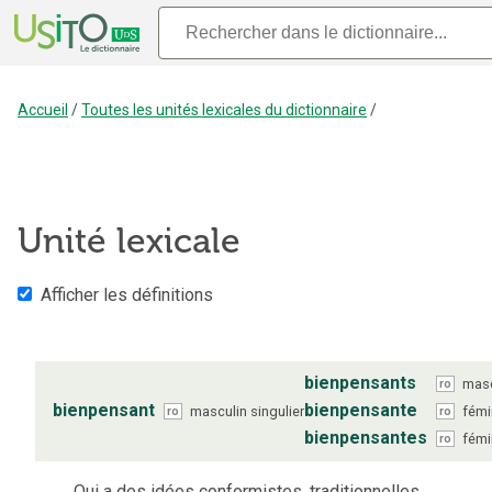
Accueil
/
Toutes les unités lexicales du dictionnaire
/
Unité lexicale
Afficher les définitions
bienpensants
masc
ro
bienpensant
bienpensante
masculin
singulier
fémi
ro
ro
bienpensantes
fémi
ro
Qui a des idées conformistes, traditionnelles.