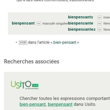
bienpensants
masc
ro
bienpensant
bienpensante
masculin
singulier
fémi
ro
ro
bienpensantes
fémi
ro
dans l’article «
bien-pensant
»
VOIR
Recherches associées
Chercher toutes les expressions comportant
bien-pensant
,
bienpensant
dans Usito.