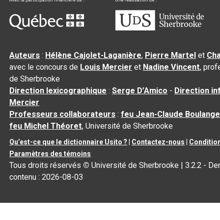
Auteurs
:
Hélène Cajolet-Laganière
,
Pierre Martel
et
Cha
avec le concours de
Louis Mercier
et
Nadine Vincent
, pro
de Sherbrooke
Direction lexicographique
:
Serge D’Amico
-
Direction i
Mercier
Professeurs collaborateurs
:
feu Jean-Claude Boulange
feu Michel Théoret
, Université de Sherbrooke
Qu’est-ce que le dictionnaire Usito ?
|
Contactez-nous
|
Condition
Paramètres des témoins
Tous droits réservés
©
Université de Sherbrooke |
3.2.2
- Der
contenu :
2026-08-03