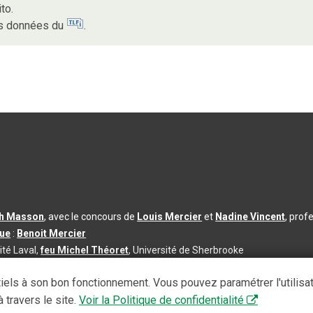
to.
des données du
.
th Masson
, avec le concours de
Louis Mercier
et
Nadine Vincent
, prof
que
:
Benoit Mercier
ité Laval,
feu Michel Théoret
, Université de Sherbrooke
s d’utilisation
|
Paramètres des témoins
iels à son bon fonctionnement. Vous pouvez paramétrer l'utilisa
se à jour du contenu :
2026-08-03
 travers le site.
Voir la Politique de confidentialité