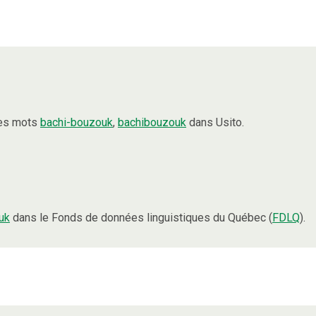
les mots
bachi-bouzouk
,
bachibouzouk
dans Usito.
uk
dans le Fonds de données linguistiques du Québec (
FDLQ
).