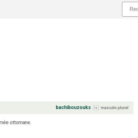
bachibouzouks
masculin
pluriel
ro
armée ottomane.