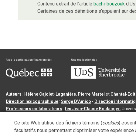
Contenu extrait de l’article
bachi-bouzouk
d’Usi
Certaines de ces définitions s’appuient sur 
Auteurs
:
Hélène Cajolet-Laganière
,
Pierre Martel
et
Chantal‑Édi
Direction lexicographique
:
Serge D’Amico
-
Direction informati
Professeurs collaborateurs
:
feu Jean-Claude Boulanger
, Univers
Qu’est-ce que le dictionnaire Usito ?
|
Contactez-nous
|
Condition
Ce site Web utilise des fichiers témoins (
cookies
) essent
Tous droits réservés
©
Université de Sherbrooke |
3.2.2
- Dernière mi
facultatifs nous permettant d'optimiser votre expérience à