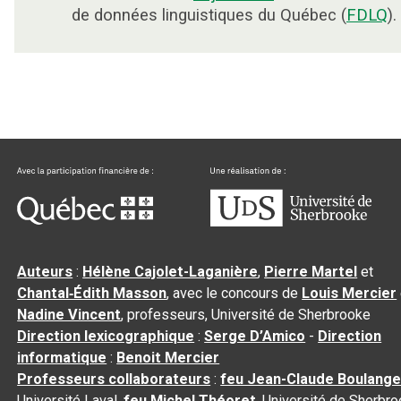
de données linguistiques du Québec (
FDLQ
).
Auteurs
:
Hélène Cajolet-Laganière
,
Pierre Martel
et
Chantal‑Édith Masson
, avec le concours de
Louis Mercier
Nadine Vincent
, professeurs, Université de Sherbrooke
Direction lexicographique
:
Serge D’Amico
-
Direction
informatique
:
Benoit Mercier
Professeurs collaborateurs
:
feu Jean-Claude Boulange
Université Laval,
feu Michel Théoret
, Université de Sherbr