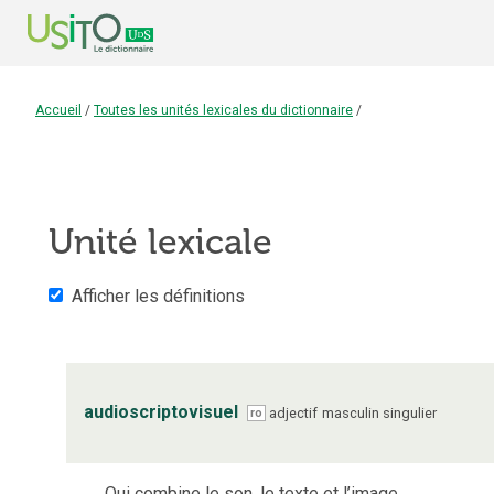
Accueil
/
Toutes les unités lexicales du dictionnaire
/
Unité lexicale
Afficher les définitions
audioscriptovisuel
adjectif
masculin
singulier
ro
Qui combine le son, le texte et l’image.