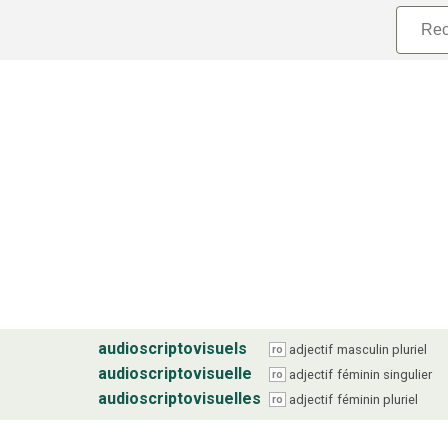
audioscriptovisuels
adjectif
masculin
pluriel
ro
audioscriptovisuelle
adjectif
féminin
singulier
ro
audioscriptovisuelles
adjectif
féminin
pluriel
ro