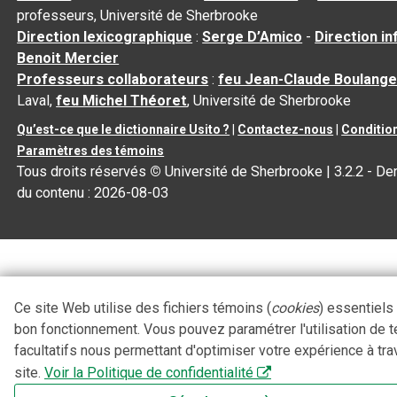
professeurs, Université de Sherbrooke
Direction lexicographique
:
Serge D’Amico
-
Direction i
Benoit Mercier
Professeurs collaborateurs
:
feu Jean-Claude Boulange
Laval,
feu Michel Théoret
, Université de Sherbrooke
Qu’est-ce que le dictionnaire Usito ?
|
Contactez-nous
|
Condition
Paramètres des témoins
Tous droits réservés
©
Université de Sherbrooke |
3.2.2
- Der
du contenu :
2026-08-03
Ce site Web utilise des fichiers témoins (
cookies
) essentiels
bon fonctionnement. Vous pouvez paramétrer l'utilisation de 
facultatifs nous permettant d'optimiser votre expérience à tra
site.
Voir la Politique de confidentialité