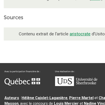
Sources
Contenu extrait de l’article
aristocrate
d’Usito
Auteurs
:
Hélène Cajolet-Laganière
,
Pierre Martel
et
Cha
Masson
, avec le concours de
Louis Mercier
et
Nadine Vin