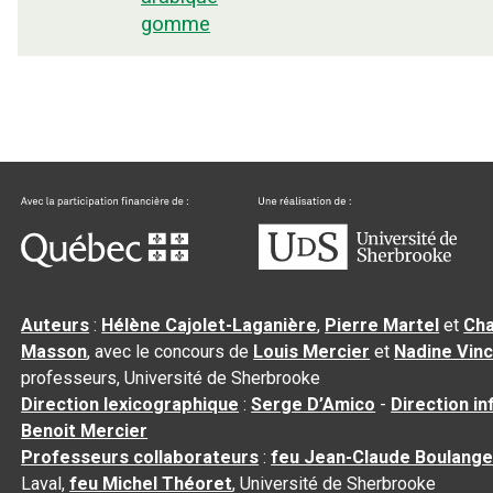
gomme
Auteurs
:
Hélène Cajolet-Laganière
,
Pierre Martel
et
Cha
Masson
, avec le concours de
Louis Mercier
et
Nadine Vin
professeurs, Université de Sherbrooke
Direction lexicographique
:
Serge D’Amico
-
Direction i
Benoit Mercier
Professeurs collaborateurs
:
feu Jean-Claude Boulange
Laval,
feu Michel Théoret
, Université de Sherbrooke