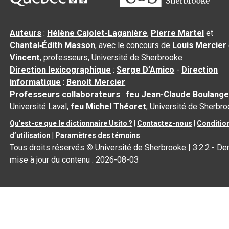
Auteurs
:
Hélène Cajolet-Laganière
,
Pierre Martel
et
Chantal‑Édith Masson
, avec le concours de
Louis Mercier
Vincent
, professeurs, Université de Sherbrooke
Direction lexicographique
:
Serge D’Amico
-
Direction
informatique
:
Benoit Mercier
Professeurs collaborateurs
:
feu Jean-Claude Boulange
Université Laval,
feu Michel Théoret
, Université de Sherbr
Qu’est-ce que le dictionnaire Usito ?
|
Contactez-nous
|
Conditio
d’utilisation
|
Paramètres des témoins
Tous droits réservés
©
Université de Sherbrooke |
3.2.2
- Der
mise à jour du contenu :
2026-08-03