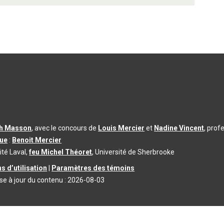
th Masson
, avec le concours de
Louis Mercier
et
Nadine Vincent
, prof
que
:
Benoit Mercier
ité Laval,
feu Michel Théoret
, Université de Sherbrooke
s d’utilisation
|
Paramètres des témoins
se à jour du contenu :
2026-08-03