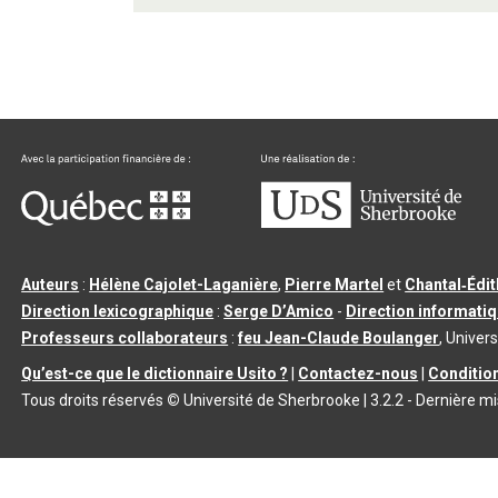
Auteurs
:
Hélène Cajolet-Laganière
,
Pierre Martel
et
Chantal‑Édi
Direction lexicographique
:
Serge D’Amico
-
Direction informati
Professeurs collaborateurs
:
feu Jean-Claude Boulanger
, Univers
Qu’est-ce que le dictionnaire Usito ?
|
Contactez-nous
|
Condition
Tous droits réservés
©
Université de Sherbrooke |
3.2.2
- Dernière mi