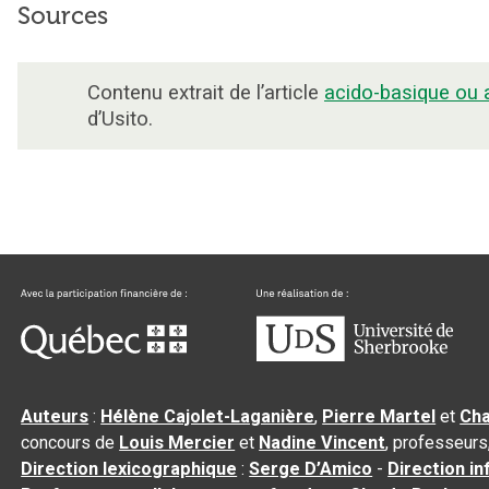
Sources
Contenu extrait de l’article
acido-basique ou 
d’Usito.
Auteurs
:
Hélène Cajolet-Laganière
,
Pierre Martel
et
Cha
concours de
Louis Mercier
et
Nadine Vincent
, professeurs
Direction lexicographique
:
Serge D’Amico
-
Direction i