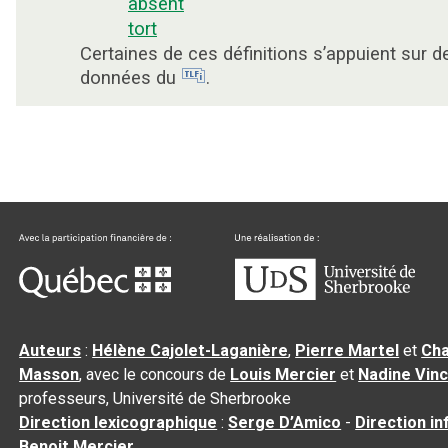
absent
tort
Certaines de ces définitions s’appuient sur d
données du
.
Auteurs
:
Hélène Cajolet-Laganière
,
Pierre Martel
et
Cha
Masson
, avec le concours de
Louis Mercier
et
Nadine Vin
professeurs, Université de Sherbrooke
Direction lexicographique
:
Serge D’Amico
-
Direction i
Benoit Mercier