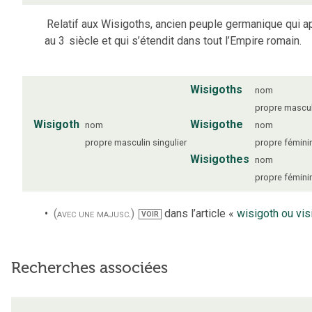
Relatif aux Wisigoths, ancien peuple germanique qui a
au 3
siècle et qui s’étendit dans tout l’Empire romain.
Wisigoths
nom
propre
mascul
Wisigoth
Wisigothe
nom
nom
propre
masculin
singulier
propre
fémini
Wisigothes
nom
propre
fémini
(avec une majusc.)
dans l’article «
wisigoth ou vis
VOIR
Recherches associées