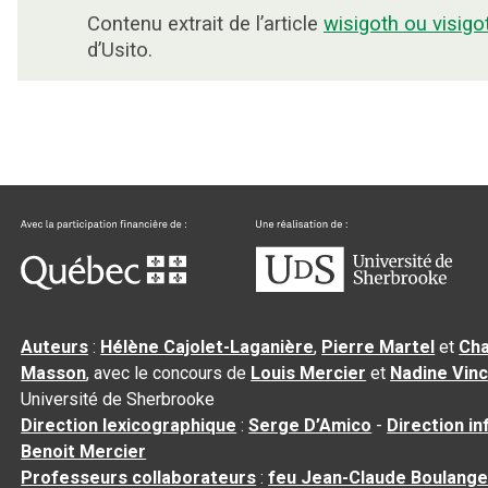
Contenu extrait de l’article
wisigoth ou visigo
d’Usito.
Auteurs
:
Hélène Cajolet-Laganière
,
Pierre Martel
et
Cha
Masson
, avec le concours de
Louis Mercier
et
Nadine Vin
Université de Sherbrooke
Direction lexicographique
:
Serge D’Amico
-
Direction i
Benoit Mercier
Professeurs collaborateurs
:
feu Jean-Claude Boulange