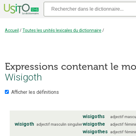
Accueil
/
Toutes les unités lexicales du dictionnaire
/
Expressions contenant le mo
Wisigoth
Afficher les définitions
wisigoths
adjectif
mascu
wisigoth
wisigothe
adjectif
masculin
singulier
adjectif
fémini
wisigothes
adjectif
fémini