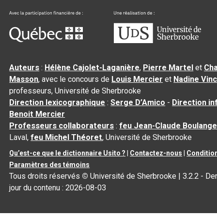
Auteurs
:
Hélène Cajolet-Laganière
,
Pierre Martel
et
Cha
Masson
, avec le concours de
Louis Mercier
et
Nadine Vin
professeurs, Université de Sherbrooke
Direction lexicographique
:
Serge D’Amico
-
Direction i
Benoit Mercier
Professeurs collaborateurs
:
feu Jean-Claude Boulange
Laval,
feu Michel Théoret
, Université de Sherbrooke
Qu’est-ce que le dictionnaire Usito ?
|
Contactez-nous
|
Condition
Paramètres des témoins
Tous droits réservés
©
Université de Sherbrooke |
3.2.2
- Der
jour du contenu :
2026-08-03