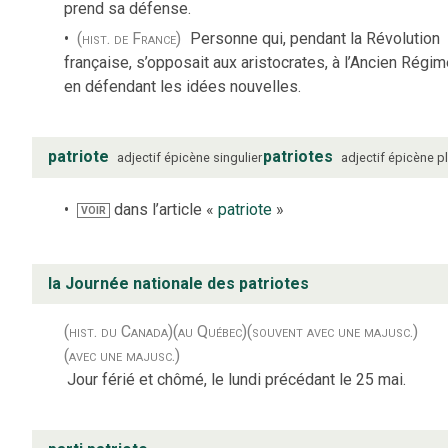
prend sa défense.
(hist. de France)
Personne qui, pendant la Révolution
française, s’opposait aux aristocrates, à l’Ancien Régim
en défendant les idées nouvelles.
patriote
patriotes
adjectif
épicène
singulier
adjectif
épicène
pl
dans l’article «
patriote
»
VOIR
la Journée nationale des patriotes
(hist. du Canada)
(au Québec)
(souvent avec une majusc.)
(avec une majusc.)
Jour férié et chômé, le lundi précédant le 25 mai.