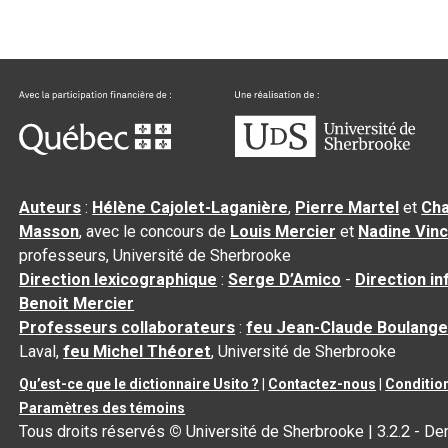
Auteurs
:
Hélène Cajolet-Laganière
,
Pierre Martel
et
Cha
Masson
, avec le concours de
Louis Mercier
et
Nadine Vin
professeurs, Université de Sherbrooke
Direction lexicographique
:
Serge D’Amico
-
Direction i
Benoit Mercier
Professeurs collaborateurs
:
feu Jean-Claude Boulange
Laval,
feu Michel Théoret
, Université de Sherbrooke
Qu’est-ce que le dictionnaire Usito ?
|
Contactez-nous
|
Condition
Paramètres des témoins
Tous droits réservés
©
Université de Sherbrooke |
3.2.2
- Der