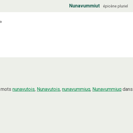
Nunavummiut
épicène
pluriel
»
s mots
nunavutois
,
Nunavutois
,
nunavummiuq
,
Nunavummiuq
dans