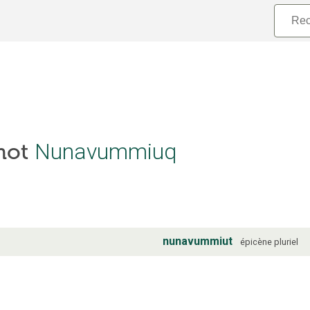
 mot
Nunavummiuq
nunavummiut
épicène
pluriel