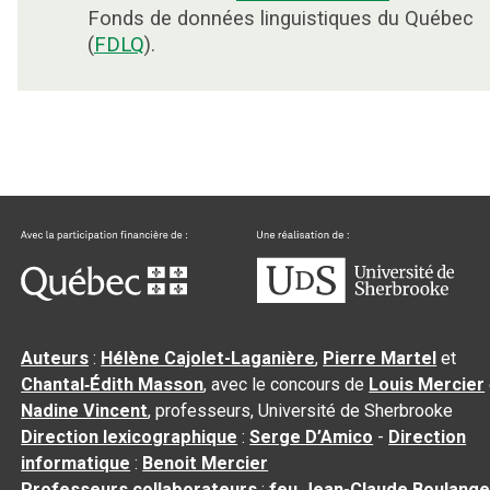
Fonds de données linguistiques du Québec
(
FDLQ
).
Auteurs
:
Hélène Cajolet-Laganière
,
Pierre Martel
et
Chantal‑Édith Masson
, avec le concours de
Louis Mercier
Nadine Vincent
, professeurs, Université de Sherbrooke
Direction lexicographique
:
Serge D’Amico
-
Direction
informatique
:
Benoit Mercier
Professeurs collaborateurs
:
feu Jean-Claude Boulange