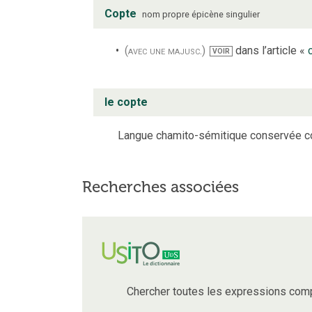
Copte
nom propre
épicène
singulier
(avec une majusc.)
dans l’article «
VOIR
le copte
Langue chamito-sémitique conservée co
Recherches associées
Chercher toutes les expressions com