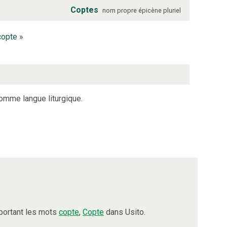
Coptes
nom propre
épicène
pluriel
copte
»
mme langue liturgique.
portant les mots
copte
,
Copte
dans Usito.