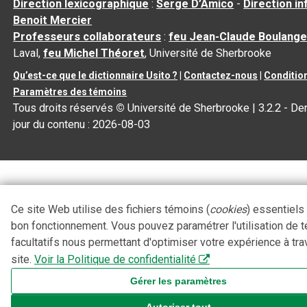
Direction lexicographique
:
Serge D’Amico
-
Direction i
Benoit Mercier
Professeurs collaborateurs
:
feu Jean-Claude Boulange
Laval,
feu Michel Théoret
, Université de Sherbrooke
Qu’est-ce que le dictionnaire Usito ?
|
Contactez-nous
|
Condition
Paramètres des témoins
Tous droits réservés
©
Université de Sherbrooke |
3.2.2
- Der
jour du contenu :
2026-08-03
Ce site Web utilise des fichiers témoins (
cookies
) essentiels
bon fonctionnement. Vous pouvez paramétrer l'utilisation de 
facultatifs nous permettant d'optimiser votre expérience à tra
site.
Voir la Politique de confidentialité
Gérer les paramètres