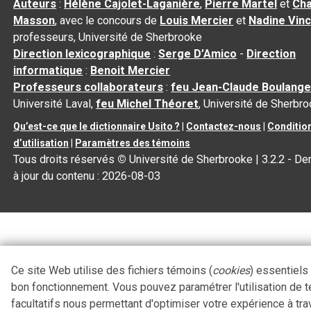
Auteurs
:
Hélène Cajolet-Laganière
,
Pierre Martel
et
Cha
Masson
, avec le concours de
Louis Mercier
et
Nadine Vin
professeurs, Université de Sherbrooke
Direction lexicographique
:
Serge D’Amico
-
Direction
informatique
:
Benoit Mercier
Professeurs collaborateurs
:
feu Jean-Claude Boulange
Université Laval,
feu Michel Théoret
, Université de Sherbr
Qu’est-ce que le dictionnaire Usito ?
|
Contactez-nous
|
Conditio
d’utilisation
|
Paramètres des témoins
Tous droits réservés
©
Université de Sherbrooke |
3.2.2
- De
à jour du contenu :
2026-08-03
Ce site Web utilise des fichiers témoins (
cookies
) essentiels
bon fonctionnement. Vous pouvez paramétrer l'utilisation de 
facultatifs nous permettant d'optimiser votre expérience à tra