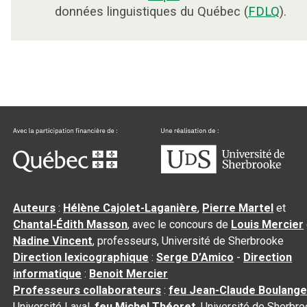
données linguistiques du Québec (
FDLQ
).
Auteurs
:
Hélène Cajolet-Laganière
,
Pierre Martel
et
Chantal‑Édith Masson
, avec le concours de
Louis Mercier
Nadine Vincent
, professeurs, Université de Sherbrooke
Direction lexicographique
:
Serge D’Amico
-
Direction
informatique
:
Benoit Mercier
Professeurs collaborateurs
:
feu Jean-Claude Boulange
Université Laval,
feu Michel Théoret
, Université de Sherbr