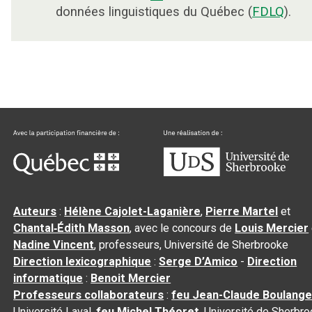
données linguistiques du Québec (
FDLQ
).
Auteurs
:
Hélène Cajolet-Laganière
,
Pierre Martel
et
Chantal‑Édith Masson
, avec le concours de
Louis Mercier
Nadine Vincent
, professeurs, Université de Sherbrooke
Direction lexicographique
:
Serge D’Amico
-
Direction
informatique
:
Benoit Mercier
Professeurs collaborateurs
:
feu Jean-Claude Boulange
Université Laval,
feu Michel Théoret
, Université de Sherbr