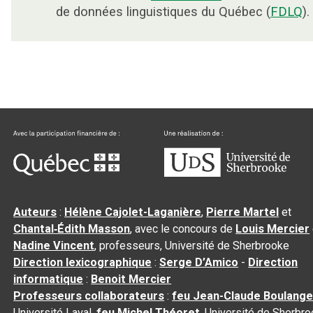
de données linguistiques du Québec (
FDLQ
).
Auteurs
:
Hélène Cajolet-Laganière
,
Pierre Martel
et
Chantal‑Édith Masson
, avec le concours de
Louis Mercier
Nadine Vincent
, professeurs, Université de Sherbrooke
Direction lexicographique
:
Serge D’Amico
-
Direction
informatique
:
Benoit Mercier
Professeurs collaborateurs
:
feu Jean-Claude Boulange
Université Laval,
feu Michel Théoret
, Université de Sherbr