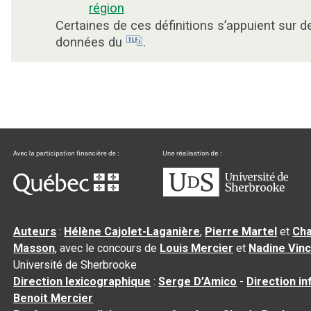
région
Certaines de ces définitions s’appuient sur d
données du
.
Auteurs
:
Hélène Cajolet-Laganière
,
Pierre Martel
et
Cha
Masson
, avec le concours de
Louis Mercier
et
Nadine Vin
Université de Sherbrooke
Direction lexicographique
:
Serge D’Amico
-
Direction i
Benoit Mercier