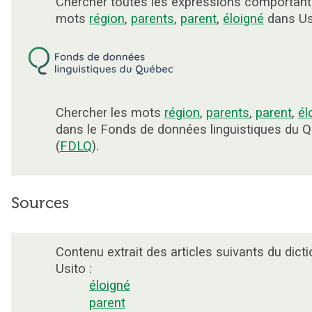
Chercher toutes les expressions comportant
mots
région
,
parents
,
parent
,
éloigné
dans Us
Chercher les mots
région
,
parents
,
parent
,
él
dans le Fonds de données linguistiques du 
(
FDLQ
).
Sources
Contenu extrait des articles suivants du dicti
Usito :
éloigné
parent