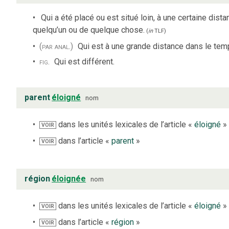
Qui a été placé ou est situé loin, à une certaine dist
quelqu’un ou de quelque chose.
(
in
TLF
)
(par anal.)
Qui est à une grande distance dans le tem
fig.
Qui est différent.
parent
éloigné
nom
dans les unités lexicales de l’article «
éloigné
»
VOIR
dans l’article «
parent
»
VOIR
région
éloignée
nom
dans les unités lexicales de l’article «
éloigné
»
VOIR
dans l’article «
région
»
VOIR