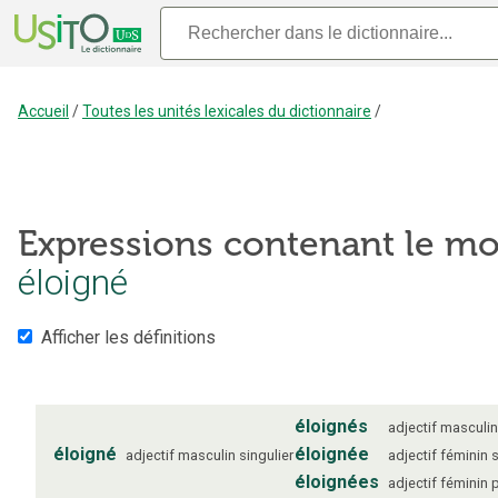
Accueil
/
Toutes les unités lexicales du dictionnaire
/
Expressions contenant le mo
éloigné
Afficher les définitions
éloignés
adjectif
masculi
éloigné
éloignée
adjectif
masculin
singulier
adjectif
féminin
s
éloignées
adjectif
féminin
p