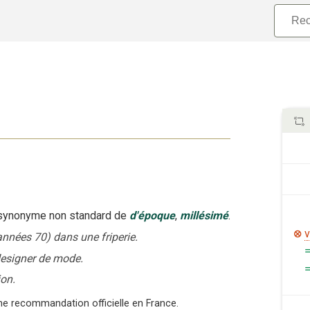
ynonyme non standard
de
d'
époque
,
millésimé
.
v
nnées 70) dans une friperie.
designer de mode.
ion.
’une recommandation officielle en France.