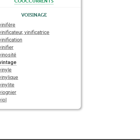
cooccurrents
Voisinage
vinifère
vinificateur, vinificatrice
vinification
vinifier
vinosité
vintage
vinyle
vinylique
vinylite
viognier
viol