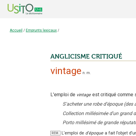
Accueil
/
Emprunts lexicaux
/
ANGLICISME CRITIQUÉ
vintage
n.
m.
L'emploi
de
est critiqué
comme s
vintage
S'acheter une robe d'époque (des a
Collection millésimée d'un grand 
Porto millésimé de grande réputat
L'emploi de
d'époque
a fait l’objet d
REM.