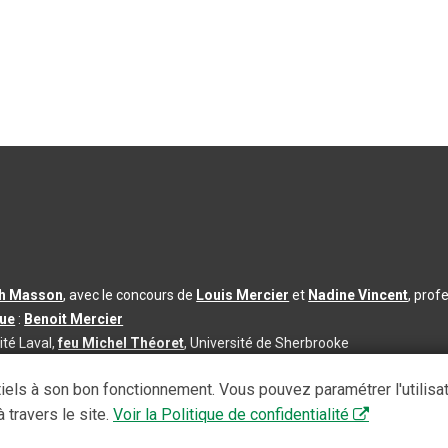
th Masson
, avec le concours de
Louis Mercier
et
Nadine Vincent
, prof
que
:
Benoit Mercier
ité Laval,
feu Michel Théoret
, Université de Sherbrooke
s d’utilisation
|
Paramètres des témoins
iels à son bon fonctionnement. Vous pouvez paramétrer l'utilisa
se à jour du contenu :
2026-08-03
 travers le site.
Voir la Politique de confidentialité