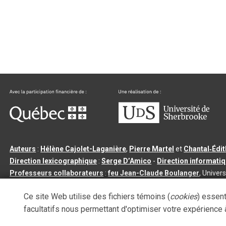
Auteurs
:
Hélène Cajolet-Laganière
,
Pierre Martel
et
Chantal‑Édi
Direction lexicographique
:
Serge D’Amico
-
Direction informati
Professeurs collaborateurs
:
feu Jean-Claude Boulanger
, Univers
Qu’est-ce que le dictionnaire Usito ?
|
Contactez-nous
|
Condition
Ce site Web utilise des fichiers témoins (
cookies
) essent
Tous droits réservés
©
Université de Sherbrooke |
3.2.2
- Dernière mi
facultatifs nous permettant d'optimiser votre expérience à