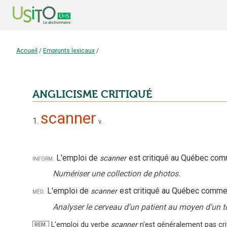
Accueil
/
Emprunts lexicaux
/
ANGLICISME CRITIQUÉ
scanner
1.
v.
L'emploi
de
est critiqué au Québec
comm
inform.
scanner
Numériser une collection de photos.
L'emploi
de
est critiqué au Québec
comme 
méd.
scanner
Analyser le cerveau d'un patient au moyen d'un 
L'emploi du verbe
scanner
n'est généralement pas cri
REM.