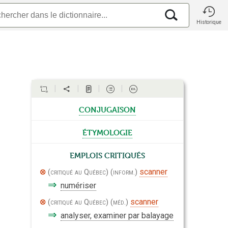
Historique
conjugaison
étymologie
Emplois critiqués
scanner
critiqué au Québec
inform.
⇒
numériser
scanner
critiqué au Québec
méd.
⇒
analyser, examiner par balayage