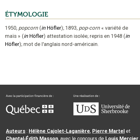
ÉTYMOLOGIE
1950
,
popcorn
(
in
Höfler
);
1893
,
pop-corn
« variété de
maïs »
(
in
Höfler
)
attestation isolée
;
repris en 1948
(
in
Höfler
);
mot de l'anglais nord-américain
.
Auteurs
:
Hélène Cajolet-Laganière
,
Pierre Martel
et
Chantal‑Édith Masson
, avec le concours de
Louis Mercier