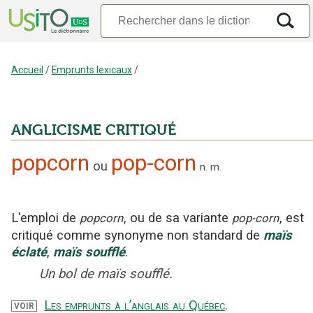
Accueil
/
Emprunts lexicaux
/
ANGLICISME CRITIQUÉ
popcorn
pop-corn
ou
n.
m.
L'emploi
de
, ou de sa variante
,
est
popcorn
pop-corn
critiqué
comme synonyme non standard
de
maïs
éclaté
,
maïs
soufflé
.
Un bol de maïs soufflé.
Les emprunts à l’anglais au Québec
.
VOIR