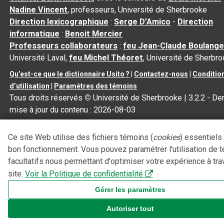
Nadine Vincent
, professeurs, Université de Sherbrooke
Direction lexicographique
:
Serge D’Amico
-
Direction
informatique
:
Benoit Mercier
Professeurs collaborateurs
:
feu Jean-Claude Boulange
Université Laval,
feu Michel Théoret
, Université de Sherbr
Qu’est-ce que le dictionnaire Usito ?
|
Contactez-nous
|
Conditio
d’utilisation
|
Paramètres des témoins
Tous droits réservés
©
Université de Sherbrooke |
3.2.2
- Der
mise à jour du contenu :
2026-08-03
Ce site Web utilise des fichiers témoins (
cookies
) essentiels
bon fonctionnement. Vous pouvez paramétrer l'utilisation de 
facultatifs nous permettant d'optimiser votre expérience à tra
site.
Voir la Politique de confidentialité
Gérer les paramètres
Autoriser tout