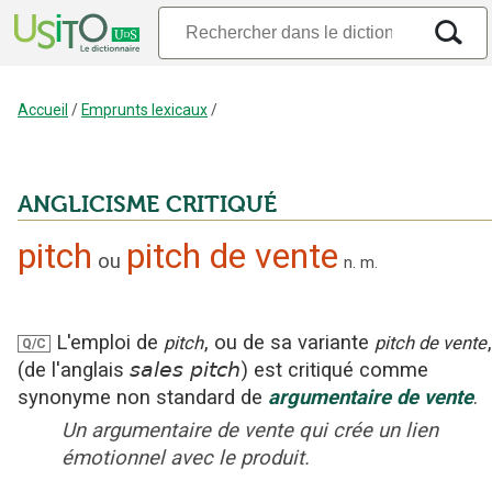
Accueil
/
Emprunts lexicaux
/
ANGLICISME CRITIQUÉ
pitch
pitch de vente
ou
n.
m.
L'emploi
de
, ou de sa variante
pitch
pitch de vente
Q/C
(
de l'anglais
sales pitch
)
est critiqué
comme
synonyme non standard
de
argumentaire de vente
.
Un argumentaire de vente qui crée un lien
émotionnel avec le produit.