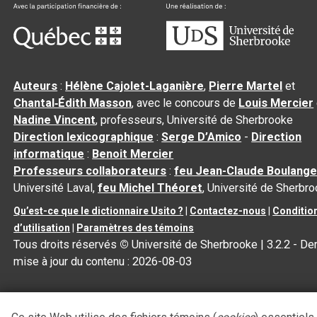
Auteurs
:
Hélène Cajolet-Laganière
,
Pierre Martel
et
Chantal‑Édith Masson
, avec le concours de
Louis Mercier
Nadine Vincent
, professeurs, Université de Sherbrooke
Direction lexicographique
:
Serge D’Amico
-
Direction
informatique
:
Benoit Mercier
Professeurs collaborateurs
:
feu Jean-Claude Boulange
Université Laval,
feu Michel Théoret
, Université de Sherbr
Qu’est-ce que le dictionnaire Usito ?
|
Contactez-nous
|
Conditio
d’utilisation
|
Paramètres des témoins
Tous droits réservés
©
Université de Sherbrooke |
3.2.2
- Der
mise à jour du contenu :
2026-08-03