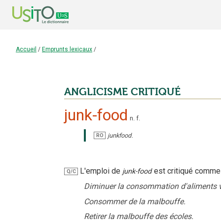
Accueil
/
Emprunts lexicaux
/
ANGLICISME CRITIQUÉ
junk-food
n.
f.
.
junkfood
RO
L'emploi
de
est critiqué
comme 
junk-food
Q/C
Diminuer la consommation d'aliments v
Consommer de la malbouffe.
Retirer la malbouffe des écoles.