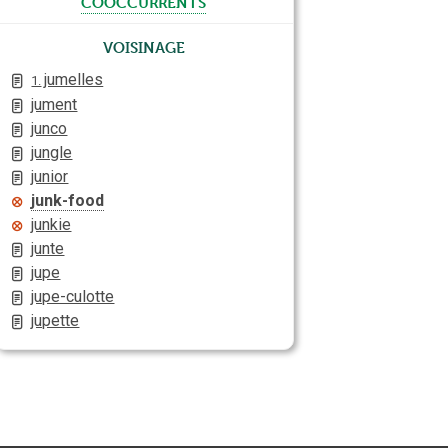
cooccurrents
Voisinage
jumelles
1.
jument
junco
jungle
junior
junk-food
junkie
junte
jupe
jupe-culotte
jupette