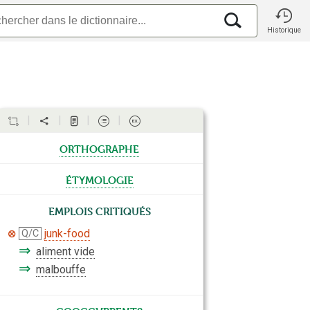
Historique
orthographe
étymologie
Emplois critiqués
junk-food
Q/C
⇒
aliment vide
⇒
malbouffe