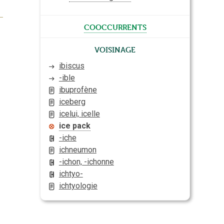
cooccurrents
Voisinage
ibiscus
-ible
ibuprofène
iceberg
icelui, icelle
ice pack
-iche
ichneumon
-ichon, -ichonne
ichtyo-
ichtyologie