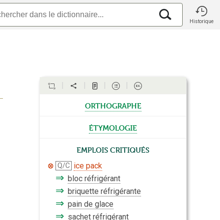
Historique
orthographe
étymologie
Emplois critiqués
ice pack
Q/C
⇒
bloc réfrigérant
⇒
briquette réfrigérante
⇒
pain de glace
⇒
sachet réfrigérant