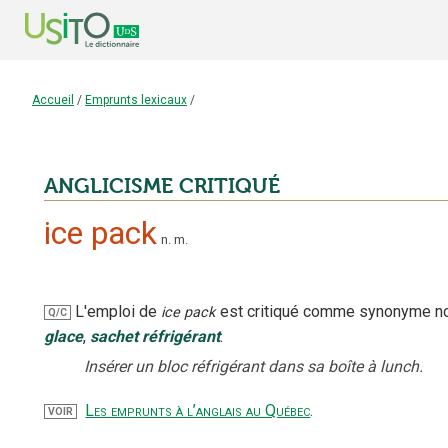
Accueil
/
Emprunts lexicaux
/
ANGLICISME CRITIQUÉ
ice pack
n.
m.
L'emploi
de
est critiqué
comme synonyme no
ice pack
Q/C
glace
,
sachet
réfrigérant
.
Insérer un bloc réfrigérant dans sa boîte à lunch.
Les emprunts à l’anglais au Québec
.
VOIR