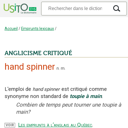
Accueil
/
Emprunts lexicaux
/
ANGLICISME CRITIQUÉ
hand spinner
n.
m.
L'emploi
de
est critiqué
comme
hand spinner
synonyme non standard
de
toupie à main
.
Combien de temps peut tourner une toupie à
main?
Les emprunts à l’anglais au Québec
.
VOIR