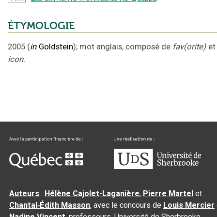
ÉTYMOLOGIE
2005
(
in
Goldstein
);
mot anglais
,
composé de
fav(orite)
et
icon
.
Auteurs
:
Hélène Cajolet-Laganière
,
Pierre Martel
et
Chantal‑Édith Masson
, avec le concours de
Louis Mercier
Nadine Vincent
, professeurs, Université de Sherbrooke