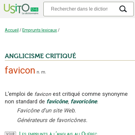
Accueil
/
Emprunts lexicaux
/
ANGLICISME CRITIQUÉ
favicon
n.
m.
L'emploi
de
est critiqué
comme synonyme
favicon
non standard
de
favicône
,
favoricône
.
Favicône d’un site Web.
Générateurs de favoricônes.
Les emprunts à l’anglais au Québec
.
VOIR