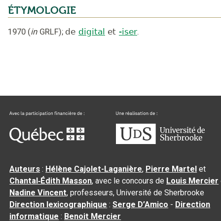
ÉTYMOLOGIE
1970
(
in
GRLF
);
de
digital
et
-iser
.
Auteurs
:
Hélène Cajolet-Laganière
,
Pierre Martel
et
Chantal‑Édith Masson
, avec le concours de
Louis Mercier
Nadine Vincent
, professeurs, Université de Sherbrooke
Direction lexicographique
:
Serge D’Amico
-
Direction
informatique
:
Benoit Mercier